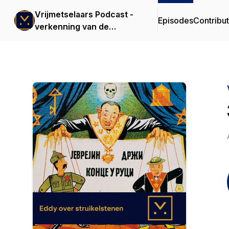
Vrijmetselaars Podcast -
Episodes
Contribu
verkenning van de
vrijmetselarij