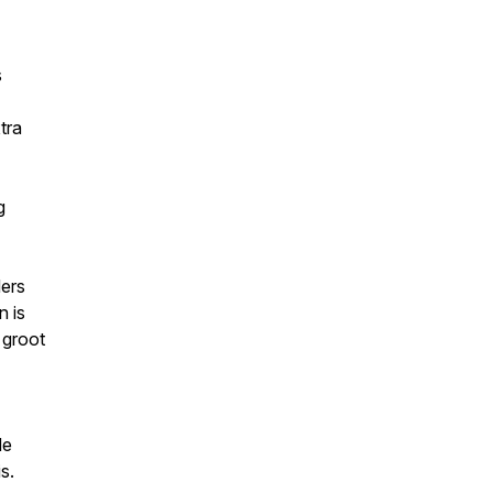
s
tra
g
ders
n is
 groot
de
s.