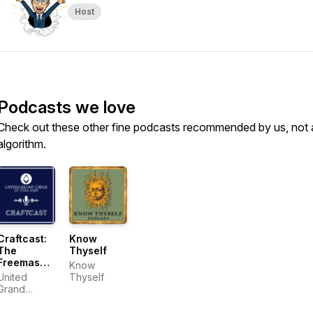
Host
Podcasts we love
Check out these other fine podcasts recommended by us, not 
algorithm.
Craftcast:
Know
The
Thyself
Freemasons
Know
Podcast
United
Thyself
Grand
Lodge of
England