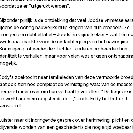
voordat ze er "uitgerukt werden".
Bijzonder pijnlijk is de ontdekking dat veel Joodse vrijmetselaar
tijdens de oorlog nauwelijks hulp kregen van hun broeders. Ze
droegen een dubbel label – Joods én vrijmetselaar – wat hen ex
kwetsbaar maakte voor de gedachtegang van het naziregime.
Sommigen probeerden te vluchten, anderen probeerden hun
identiteit te verhullen, maar voor velen was er geen ontsnappin
mogelijk.
Eddy's zoektocht naar familieleden van deze vermoorde broe
laat ook zien hoe compleet de vernietiging was: van de meeste
niemand meer over om hun verhaal te vertellen. "De tragedie is
en werkt anoniem nog steeds door," zoals Eddy het treffend
verwoordt.
Luister naar dit indringende gesprek over herinnering, plicht en 
blijvende wonden van een geschiedenis die nog altijd voelbaar i