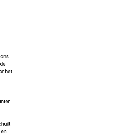
k
 ons
ede
or het
unter
huilt
 en