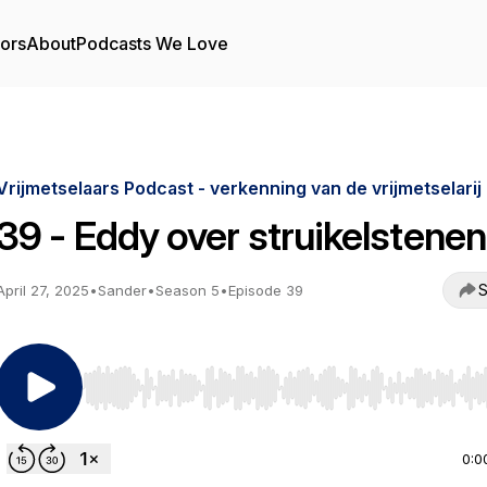
tors
About
Podcasts We Love
Vrijmetselaars Podcast - verkenning van de vrijmetselarij
39 - Eddy over struikelstenen
S
April 27, 2025
•
Sander
•
Season 5
•
Episode 39
Use Left/Right to seek, Home/End to jump to start o
0:0