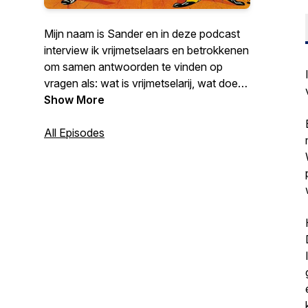
Mijn naam is Sander en in deze podcast
interview ik vrijmetselaars en betrokkenen
om samen antwoorden te vinden op
vragen als: wat is vrijmetselarij, wat doen
vrijmetselaars en hoe word je lid? Ontdek
Show More
de betekenis, symboliek en verhalen
achter de vrijmetselarij — en krijg een
All Episodes
helder beeld van wat het écht is… en wat
niet. Elke maand komt er een nieuwe
aflevering online.