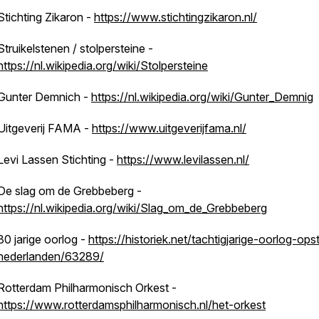
Stichting Zikaron -
https://www.stichtingzikaron.nl/
Struikelstenen / stolpersteine -
https://nl.wikipedia.org/wiki/Stolpersteine
Gunter Demnich -
https://nl.wikipedia.org/wiki/Gunter_Demnig
Uitgeverij FAMA -
https://www.uitgeverijfama.nl/
Levi Lassen Stichting -
https://www.levilassen.nl/
De slag om de Grebbeberg -
https://nl.wikipedia.org/wiki/Slag_om_de_Grebbeberg
80 jarige oorlog -
https://historiek.net/tachtigjarige-oorlog-ops
nederlanden/63289/
Rotterdam Philharmonisch Orkest -
https://www.rotterdamsphilharmonisch.nl/het-orkest