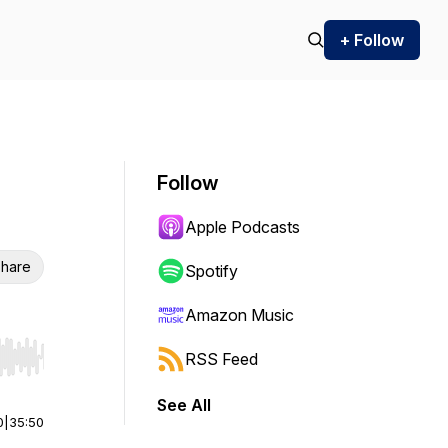
+ Follow
Follow
Apple Podcasts
hare
Spotify
Amazon Music
RSS Feed
r end. Hold shift to jump forward or backward.
See All
0
|
35:50