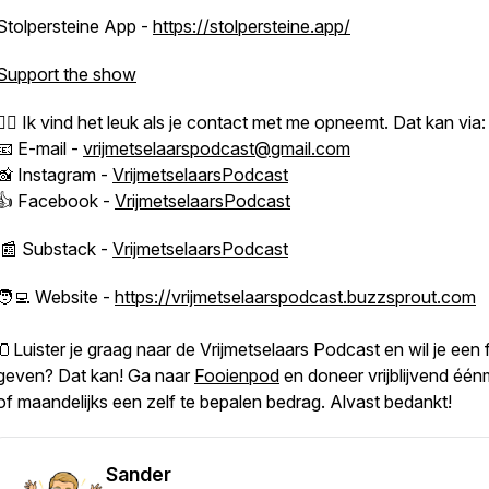
Stolpersteine App -
https://stolpersteine.app/
Support the show
🙋‍♂️ Ik vind het leuk als je contact met me opneemt. Dat kan via:
📧 E-mail -
vrijmetselaarspodcast@gmail.com
📸 Instagram -
VrijmetselaarsPodcast
👍 Facebook -
VrijmetselaarsPodcast
📰 Substack -
VrijmetselaarsPodcast
🧑‍💻 Website -
https://vrijmetselaarspodcast.buzzsprout.com
🫙Luister je graag naar de Vrijmetselaars Podcast en wil je een 
geven? Dat kan! Ga naar
Fooienpod
en doneer vrijblijvend één
of maandelijks een zelf te bepalen bedrag. Alvast bedankt!
Sander