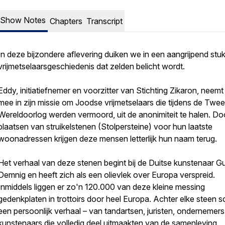
Show Notes
Chapters
Transcript
In deze bijzondere aflevering duiken we in een aangrijpend stu
vrijmetselaarsgeschiedenis dat zelden belicht wordt.
Eddy, initiatiefnemer en voorzitter van Stichting Zikaron, neemt
mee in zijn missie om Joodse vrijmetselaars die tijdens de Twe
Wereldoorlog werden vermoord, uit de anonimiteit te halen. Do
plaatsen van struikelstenen (Stolpersteine) voor hun laatste
woonadressen krijgen deze mensen letterlijk hun naam terug.
Het verhaal van deze stenen begint bij de Duitse kunstenaar G
Demnig en heeft zich als een olievlek over Europa verspreid.
Inmiddels liggen er zo'n 120.000 van deze kleine messing
gedenkplaten in trottoirs door heel Europa. Achter elke steen sc
een persoonlijk verhaal – van tandartsen, juristen, ondernemers
kunstenaars die volledig deel uitmaakten van de samenleving